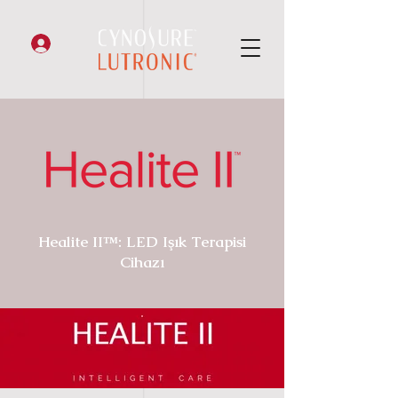
Healite II™: LED Işık Terapisi
Cihazı