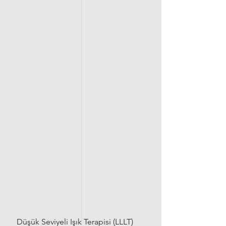
Düşük Seviyeli Işık Terapisi (LLLT)